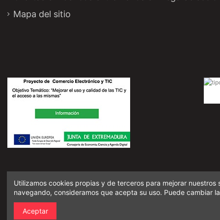
Mapa del sitio
Este comerciante se compromete a no permitir ninguna transacción que sea ilegal, o se c
Utilizamos cookies propias y de terceros para mejorar nuestros 
Las siguientes actividades están prohibidas en virtud de los programas de las marcas de 
navegando, consideramos que acepta su uso. Puede cambiar la
tarjetas. Además, las 
Vega Sele
Aceptar