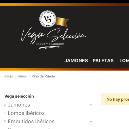
JAMONES
PALETAS
LO
Inicio
Vinos
Vino de Rueda
Vega selección
No hay pro
Jamones
Lomos ibéricos
Embutidos Ibéricos