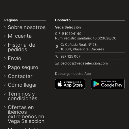
Páginas
Contacto
Sobre nosotros
Vega Selección
CIF: B10504140
Mi cuenta
Num. registro sanitario: 10.023628/CC
Historial de
C/ Cañada Real, Nº 23,
pedidos
10600, Plasencia, Cáceres
927 125 007
Envío
pedidos@vegaseleccion.com
Pago seguro
Descarga nuestra App
Contactar
Cómo llegar
Términos y
condiciones
Ofertas en
ibéricos
extremeños en
Vega Selección