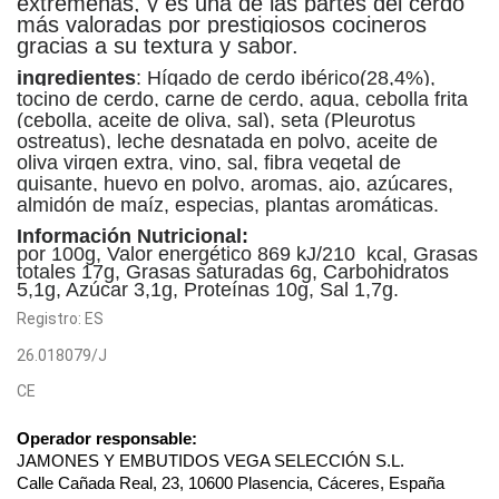
extremeñas, y es una de las partes del cerdo
más valoradas por prestigiosos cocineros
gracias a su textura y sabor.
ingredientes
: Hígado de cerdo ibérico(28,4%),
tocino de cerdo, carne de cerdo, agua, cebolla frita
(cebolla, aceite de oliva, sal), seta (Pleurotus
ostreatus),
leche
desnatada en polvo, aceite de
oliva virgen extra, vino, sal, fibra vegetal de
guisante,
huevo
en polvo, aromas, ajo, azúcares,
almidón de maíz, especias, plantas aromáticas.
Información Nutricional:
por 100g, Valor energético 869 kJ/210 kcal, Grasas
totales 17g, Grasas saturadas 6g, Carbohidratos
5,1g, Azúcar 3,1g, Proteínas 10g, Sal 1,7g.
Registro: ES
26.018079/J
CE
Operador responsable:
JAMONES Y EMBUTIDOS VEGA SELECCIÓN S.L.
Calle Cañada Real, 23, 10600 Plasencia, Cáceres, España