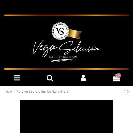
0
Inicio
Paté de Secreto Ibérico "La chinata"