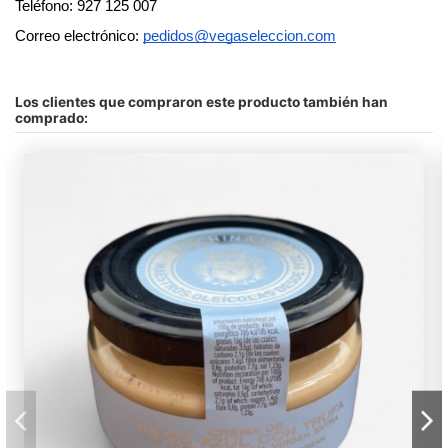
Teléfono: 927 125 007
Correo electrónico: 
pedidos@vegaseleccion.com
No hay comentarios
Peso
120gr
Valores del producto
Sin gluten
Los clientes que compraron este producto también han
comprado:
En stock
8 Artículos