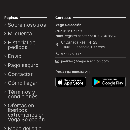
Páginas
Contacto
Sobre nosotros
Vega Selección
CIF: B10504140
Mi cuenta
Num. registro sanitario: 10.023628/CC
Historial de
C/ Cañada Real, Nº 23,
pedidos
10600, Plasencia, Cáceres
927 125 007
Envío
pedidos@vegaseleccion.com
Pago seguro
Descarga nuestra App
Contactar
Cómo llegar
Términos y
condiciones
Ofertas en
ibéricos
extremeños en
Vega Selección
Mapa del sitio