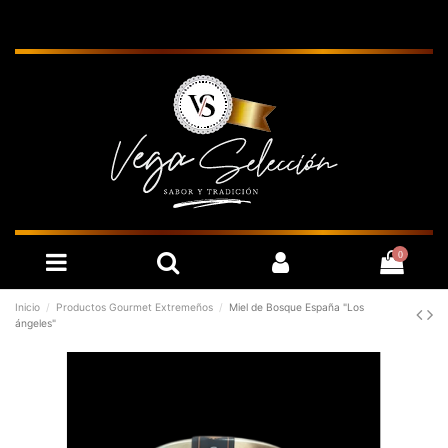
0
Inicio
Productos Gourmet Extremeños
Miel de Bosque España "Los
ángeles"