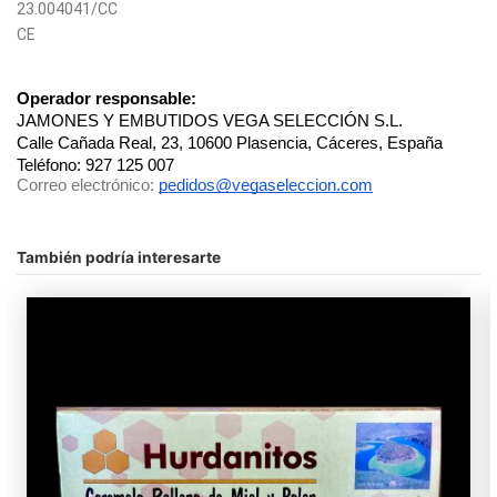
23.004041/CC
CE
Operador responsable:
JAMONES Y EMBUTIDOS VEGA SELECCIÓN S.L.
Calle Cañada Real, 23, 10600 Plasencia, Cáceres, España
Teléfono: 927 125 007
Correo electrónico:
pedidos@vegaseleccion.com
No hay comentarios
Peso
500 gr.
También podría interesarte
En stock
23 Artículos