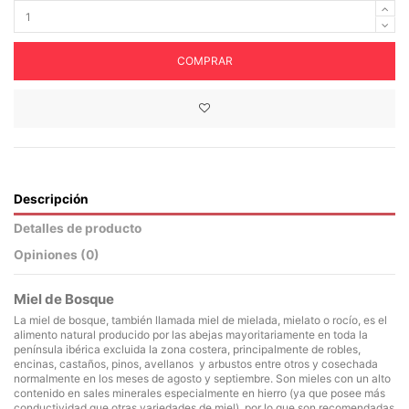
COMPRAR
Descripción
Detalles de producto
Opiniones (
0
)
Miel de Bosque
La miel de bosque, también llamada miel de mielada, mielato o rocío, es el
alimento natural producido por las abejas mayoritariamente en toda la
península ibérica excluida la zona costera, principalmente de robles,
encinas, castaños, pinos, avellanos y arbustos entre otros y cosechada
normalmente en los meses de agosto y septiembre. Son mieles con un alto
contenido en sales minerales especialmente en hierro (ya que posee más
conductividad que otras variedades de miel), por lo que son recomendadas