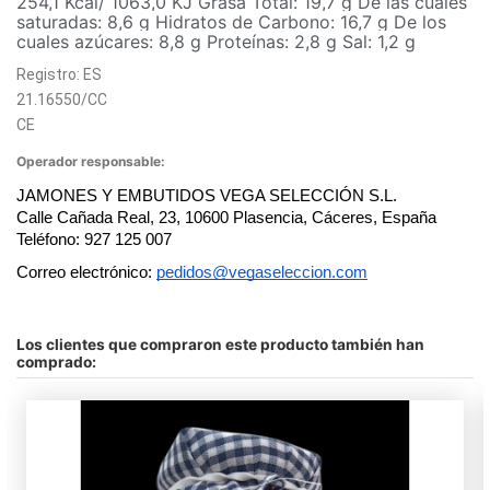
254,1 Kcal/ 1063,0 KJ Grasa Total: 19,7 g De las cuales
saturadas: 8,6 g Hidratos de Carbono: 16,7 g De los
cuales azúcares: 8,8 g Proteínas: 2,8 g Sal: 1,2 g
Registro: ES
21.16550/CC
CE
Operador responsable:
JAMONES Y EMBUTIDOS VEGA SELECCIÓN S.L.
Calle Cañada Real, 23, 10600 Plasencia, Cáceres, España
Teléfono: 927 125 007
Correo electrónico: 
pedidos@vegaseleccion.com
No hay comentarios
Peso
140gr
Los clientes que compraron este producto también han
En stock
13 Artículos
comprado: