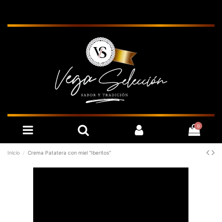
0
Inicio
Crema Patatera con miel "Iberitos"