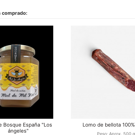
n comprado:
e Bosque España "Los
Lomo de bellota 100% 
ángeles"
Peso:
Aprox. 500 g