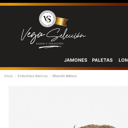
JAMONES
PALETAS
LO
Inicio
Embutidos Ibéricos
Morcón ibérico