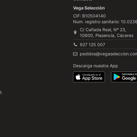
Vega Selección
CIF: B10504140
Num. registro sanitario: 10.02
C/ Cañada Real, Nº 23,
10600, Plasencia, Cáceres
927 125 007
pedidos@vegaseleccion.co
Descarga nuestra App
n