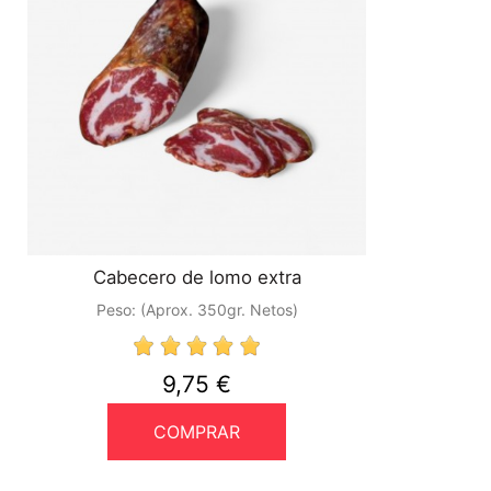
Placido
27/08/2023
Buenisimo
BUEN PRODUCTO
37724759k\r\nMiguel M
01/08/2022
He probado muchos morcones y este es de los buenos de verdad
Cabecero de lomo extra
Peso:
(Aprox. 350gr. Netos)
9,75 €
COMPRAR