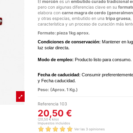
El
morcón
es un
embutido curado tradicional 
pero con algunas diferencias clave en su
formato
elabora con
carne magra de cerdo (generalment
y otras especias, embutido en una
tripa gruesa
,
característica y un proceso de curación más lent
Formato: pieza 1kg aprox.
Condiciones de conservación:
 Mantener en luga
luz solar directa.
Modo de empleo:
 Producto listo para consumo. 
Fecha de caducidad:
 Consumir preferentemente 
y Fecha caducidad.
Peso:
(Aprox. 1 Kg.)
Referencia
103
20,50 €
(20,50 € kilo)
Impuestos incluidos
Ver las 3 opiniones