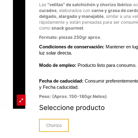
Las
"velitas" de salchichón y chorizo ibérico
s
curados
, elaborados con
carne y grasa de cerd
delgado, alargado y manejable
, similar a una v
rápidamente y están pensadas para ser consum
como
snack gourmet
.
Formato: piezas 250gr aprox.
Condiciones de conservación:
 Mantener en luga
luz solar directa.
Modo de empleo:
 Producto listo para consumo. 
Fecha de caducidad:
 Consumir preferentemente 
y Fecha caducidad.
Peso:
(Aprox. 150-180gr.Netos)
Seleccione producto
Chorizo