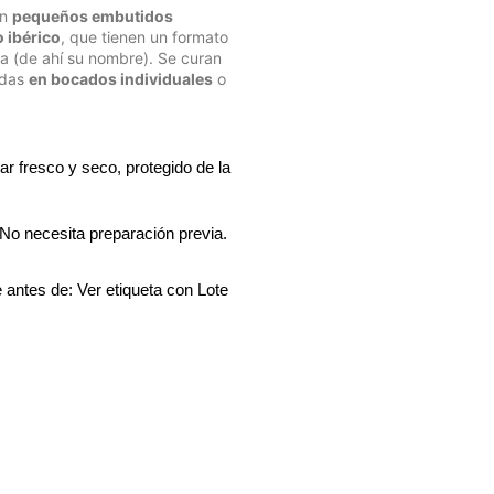
on
pequeños embutidos
o ibérico
, que tienen un formato
ela (de ahí su nombre). Se curan
idas
en bocados individuales
o
r fresco y seco, protegido de la 
No necesita preparación previa.
antes de: Ver etiqueta con Lote 