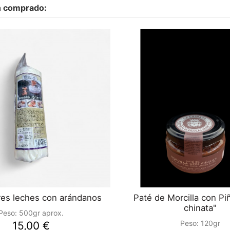
n comprado:
res leches con arándanos
Paté de Morcilla con Pi
chinata"
Peso:
500gr aprox.
Peso:
120gr
15,00 €