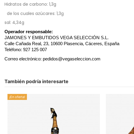
Hidratos de carbono: 1,3g
de los cuales azúcares: 1,3g
sal: 4,34g
Operador responsable:
JAMONES Y EMBUTIDOS VEGA SELECCIÓN S.L.
Calle Cañada Real, 23, 10600 Plasencia, Cáceres, España
Teléfono: 927 125 007
Correo electrónico: pedidos@vegaseleccion.com
No hay comentarios
Peso
Ingredientes
También podría interesarte
¡En oferta!
En stock
336 Artículos