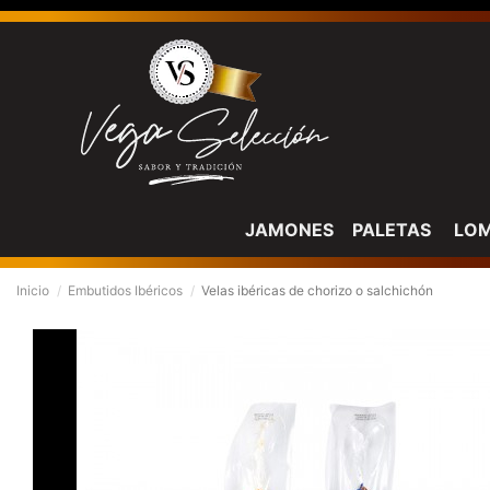
JAMONES
PALETAS
LO
Inicio
Embutidos Ibéricos
Velas ibéricas de chorizo o salchichón