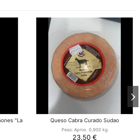
ñones "La
Queso Cabra Curado Sudao
Peso:
Aprox. 0,900 kg
23,50 €