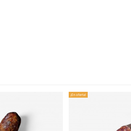
(Aprox. 150-180gr.Netos)
VELA CHORIZO: Magro de cerdo ibé
(E-250)
VELA SALCHICHÓN: Magro de cerdo
emulgente (E-450 a, b, c) conserv
¡En oferta!