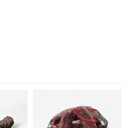
rico, grasa,sal, especias, azúcar (E-450 a, b, c) conservador
 ibérico, grasa reguladores de maduración, sal, especias,
ador y colorante. Contiene alérgenos derivados de la lactosa