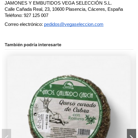
JAMONES Y EMBUTIDOS VEGA SELECCIÓN S.L.
Calle Cañada Real, 23, 10600 Plasencia, Cáceres, España
Teléfono: 927 125 007
Correo electrónico:
pedidos@vegaseleccion.com
No hay comentarios
Ingredientes
Manzanilla Cacereña
También podría interesarte
En stock
56 Artículos