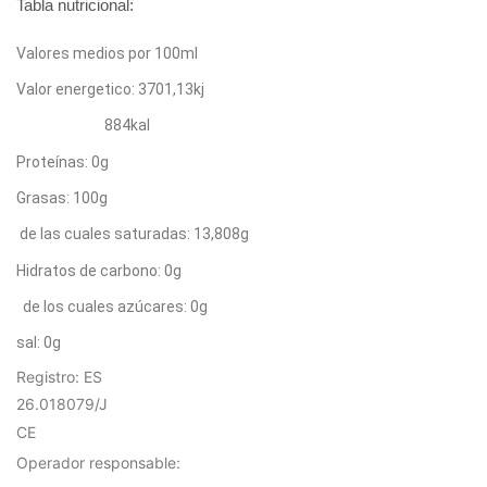
Tabla nutricional:
Valores medios por 100ml
Valor energetico: 3701,13kj
884kal
Proteínas: 0g
Grasas: 100g
de las cuales saturadas: 13,808g
Hidratos de carbono: 0g
de los cuales azúcares: 0g
sal: 0g
Registro: ES
26.018079/J
CE
Operador responsable: