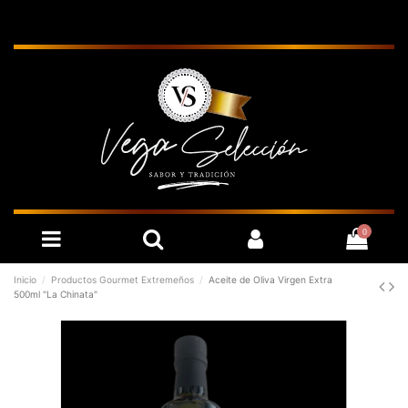
0
Inicio
Productos Gourmet Extremeños
Aceite de Oliva Virgen Extra
500ml "La Chinata"